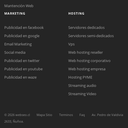
Mantención Web
MARKETING
HOSTING
Publicidad en facebook
Servidores dedicados
Publicidad en google
Servidores semi-dedicados
Email Marketing
Vps
Social media
Web hosting reseller
Reunión online
Publicidad en twitter
Web hosting corporativo
Nuestros ejecutivos le enviarán un correo electrónico con el enlace a
Chat Online
Meet para la reunión online.
Publicidad en youtube
Web hosting empresa
Cotización
Todos nuestros ejecutivos están fuera de línea. Complete el formulario
Publicidad en waze
Hosting PYME
para enviarnos un correo electrónico con sus datos personales.
Complete el formulario y nos contactaremos a la brevedad.
Streaming audio
Streaming Video
©
2026
webseo.cl
Mapa Sitio
Terminos
Faq
Av. Pedro de Valdivia
2633, Ñuñoa.