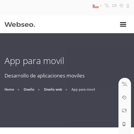
08:30 AM A 17:30 PM
ventas@webseo.cl
App para movil
09:30 AM A 18:30 PM
soporte@webseo.cl
Desarrollo de aplicaciones moviles
Home
Diseño
Diseño web
App para movil
ABRIR TICKET