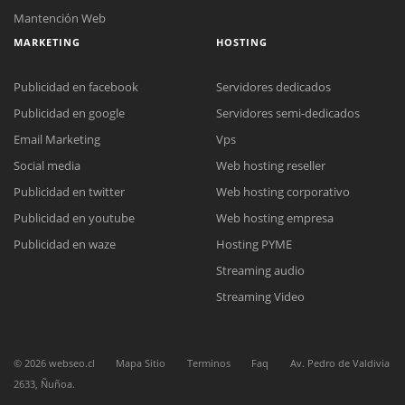
Mantención Web
MARKETING
HOSTING
Publicidad en facebook
Servidores dedicados
Publicidad en google
Servidores semi-dedicados
Email Marketing
Vps
Social media
Web hosting reseller
Reunión online
Publicidad en twitter
Web hosting corporativo
Nuestros ejecutivos le enviarán un correo electrónico con el enlace a
Chat Online
Meet para la reunión online.
Publicidad en youtube
Web hosting empresa
Cotización
Todos nuestros ejecutivos están fuera de línea. Complete el formulario
Publicidad en waze
Hosting PYME
para enviarnos un correo electrónico con sus datos personales.
Complete el formulario y nos contactaremos a la brevedad.
Streaming audio
Streaming Video
©
2026
webseo.cl
Mapa Sitio
Terminos
Faq
Av. Pedro de Valdivia
2633, Ñuñoa.