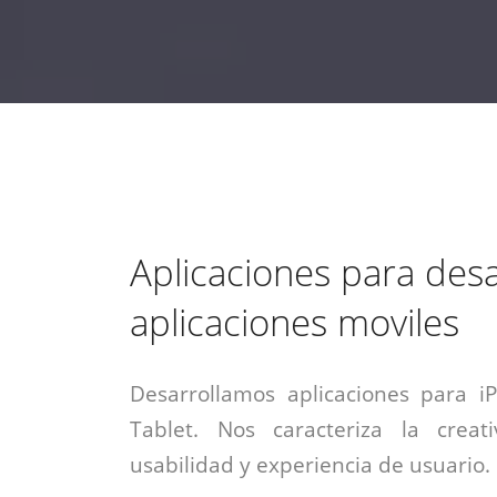
estrategia de
¡COTIZA AQUÍ!
DESDE $15 UF.
HABLAR CON EJECUTIVO
marketing digital.
DESDE $300 UF.
ASESORATE POR UN EXPERTO
Aplicaciones para desa
aplicaciones moviles
Desarrollamos aplicaciones para i
Tablet. Nos caracteriza la creati
usabilidad y experiencia de usuario.