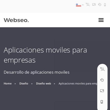
08:30 AM A 17:30 PM
ventas@webseo.cl
Aplicaciones moviles para
09:30 AM A 18:30 PM
empresas
soporte@webseo.cl
Desarrollo de aplicaciones moviles
Home
Diseño
Diseño web
Aplicaciones moviles para empresas
ABRIR TICKET