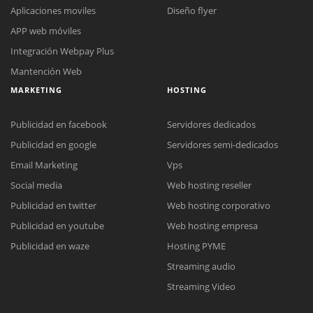
Aplicaciones moviles
Diseño flyer
APP web móviles
Integración Webpay Plus
Mantención Web
MARKETING
HOSTING
Publicidad en facebook
Servidores dedicados
Publicidad en google
Servidores semi-dedicados
Email Marketing
Vps
Social media
Web hosting reseller
Reunión online
Publicidad en twitter
Web hosting corporativo
Nuestros ejecutivos le enviarán un correo electrónico con el enlace a
Chat Online
Publicidad en youtube
Web hosting empresa
Meet para la reunión online.
Cotización
Todos nuestros ejecutivos están fuera de línea. Complete el formulario
Publicidad en waze
Hosting PYME
para enviarnos un correo electrónico con sus datos personales.
Complete el formulario y nos contactaremos a la brevedad.
Streaming audio
Streaming Video