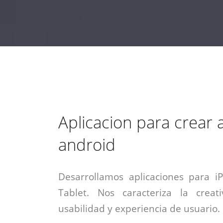
estrategia de
¡COTIZA AQUÍ!
DESDE $15 UF.
HABLAR CON EJECUTIVO
marketing digital.
DESDE $300 UF.
ASESORATE POR UN EXPERTO
Aplicacion para crear 
android
Desarrollamos aplicaciones para i
Tablet. Nos caracteriza la creati
usabilidad y experiencia de usuario.