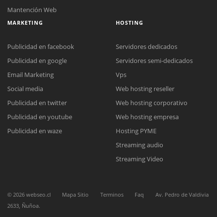
Mantención Web
MARKETING
HOSTING
Publicidad en facebook
Servidores dedicados
Publicidad en google
Servidores semi-dedicados
Email Marketing
Vps
Social media
Web hosting reseller
Reunión online
Publicidad en twitter
Web hosting corporativo
Nuestros ejecutivos le enviarán un correo electrónico con el enlace a
Chat Online
Meet para la reunión online.
Publicidad en youtube
Web hosting empresa
Cotización
Todos nuestros ejecutivos están fuera de línea. Complete el formulario
Publicidad en waze
Hosting PYME
para enviarnos un correo electrónico con sus datos personales.
Complete el formulario y nos contactaremos a la brevedad.
Streaming audio
Streaming Video
©
2026
webseo.cl
Mapa Sitio
Terminos
Faq
Av. Pedro de Valdivia
2633, Ñuñoa.