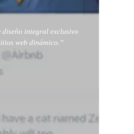
 diseño integral exclusivo
sitios web dinámico.”