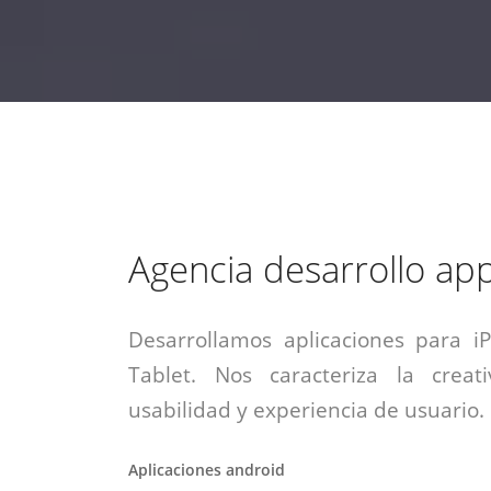
estrategia de
¡COTIZA AQUÍ!
DESDE $15 UF.
HABLAR CON EJECUTIVO
marketing digital.
DESDE $300 UF.
ASESORATE POR UN EXPERTO
Agencia desarrollo ap
Desarrollamos aplicaciones para i
Tablet. Nos caracteriza la creati
usabilidad y experiencia de usuario.
Aplicaciones android