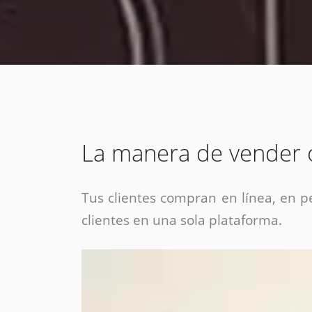
estrategia de
¡COTIZA AQUÍ!
DESDE $15 UF.
HABLAR CON EJECUTIVO
marketing digital.
DESDE $300 UF.
ASESORATE POR UN EXPERTO
La manera de vender 
Tus clientes compran en línea, en p
clientes en una sola plataforma.