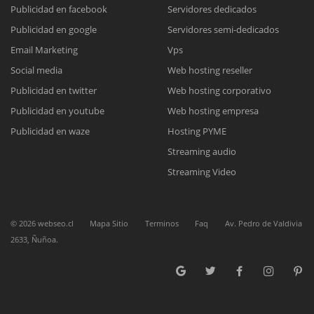
Publicidad en facebook
Servidores dedicados
Publicidad en google
Servidores semi-dedicados
Email Marketing
Vps
Reunión online
Social media
Web hosting reseller
Nuestros ejecutivos le enviarán un correo electrónico con el enlace a
Chat Online
Publicidad en twitter
Web hosting corporativo
Meet para la reunión online.
Cotización
Publicidad en youtube
Web hosting empresa
Todos nuestros ejecutivos están fuera de línea. Complete el formulario
Publicidad en waze
Hosting PYME
para enviarnos un correo electrónico con sus datos personales.
Complete el formulario y nos contactaremos a la brevedad.
Streaming audio
Streaming Video
©
2026
webseo.cl
Mapa Sitio
Terminos
Faq
Av. Pedro de Valdivia
2633, Ñuñoa.