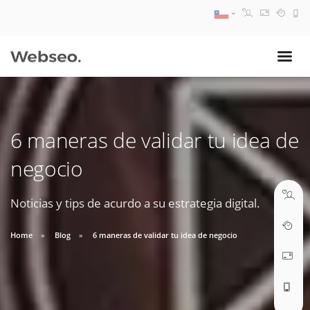
08:30 AM A 17:30 PM
ventas@webseo.cl
6 maneras de validar tu idea de
09:30 AM A 18:30 PM
negocio
soporte@webseo.cl
Noticias y tips de acurdo a su estrategia digital.
Home
Blog
6 maneras de validar tu idea de negocio
ABRIR TICKET