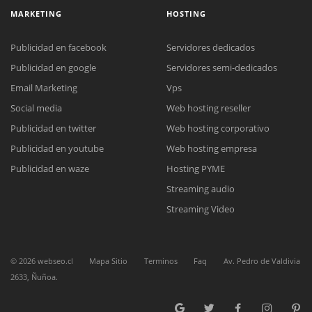
MARKETING
HOSTING
Publicidad en facebook
Servidores dedicados
Publicidad en google
Servidores semi-dedicados
Email Marketing
Vps
Reunión online
Social media
Web hosting reseller
Nuestros ejecutivos le enviarán un correo electrónico con el enlace a
Chat Online
Publicidad en twitter
Web hosting corporativo
Meet para la reunión online.
Cotización
Publicidad en youtube
Web hosting empresa
Todos nuestros ejecutivos están fuera de línea. Complete el formulario
para enviarnos un correo electrónico con sus datos personales.
Complete el formulario y nos contactaremos a la brevedad.
Publicidad en waze
Hosting PYME
Streaming audio
Streaming Video
©
2026
webseo.cl
Mapa Sitio
Terminos
Faq
Av. Pedro de Valdivia
2633, Ñuñoa.