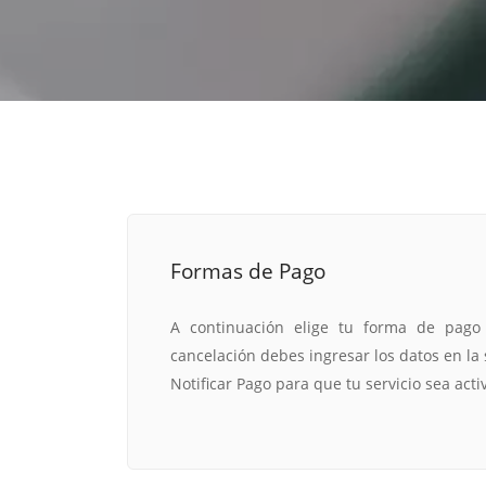
estrategia de
¡COTIZA AQUÍ!
DESDE $15 UF.
HABLAR CON EJECUTIVO
marketing digital.
DESDE $300 UF.
ASESORATE POR UN EXPERTO
Formas de Pago
A continuación elige tu forma de pago
cancelación debes ingresar los datos en la 
Notificar Pago para que tu servicio sea acti